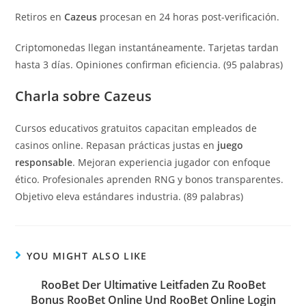
Retiros en
Cazeus
procesan en 24 horas post-verificación.
Criptomonedas llegan instantáneamente. Tarjetas tardan
hasta 3 días. Opiniones confirman eficiencia. (95 palabras)
Charla sobre Cazeus
Cursos educativos gratuitos capacitan empleados de
casinos online. Repasan prácticas justas en
juego
responsable
. Mejoran experiencia jugador con enfoque
ético. Profesionales aprenden RNG y bonos transparentes.
Objetivo eleva estándares industria. (89 palabras)
YOU MIGHT ALSO LIKE
RooBet Der Ultimative Leitfaden Zu RooBet
Bonus RooBet Online Und RooBet Online Login