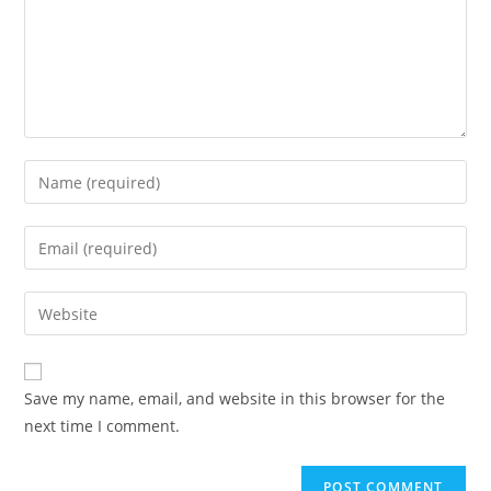
Save my name, email, and website in this browser for the
next time I comment.