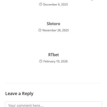
December 6, 2025
Slotoro
November 28, 2025
RTbet
February 10, 2026
Leave a Reply