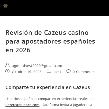
Revisión de Cazeus casino
para apostadores españoles
en 2026
agmindvest2000@gmail.com
October 15, 2025
best
0 Comments
Comparte tu experiencia en Cazeus
Usuarios españoles comparten experiencias reales en
Cazeuscasinoes.com
. Plataforma invita a jugadores a