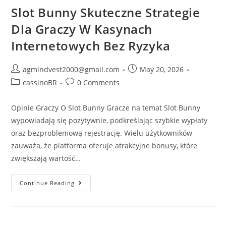
Slot Bunny Skuteczne Strategie
Dla Graczy W Kasynach
Internetowych Bez Ryzyka
agmindvest2000@gmail.com
May 20, 2026
cassinoBR
0 Comments
Opinie Graczy O Slot Bunny Gracze na temat Slot Bunny
wypowiadają się pozytywnie, podkreślając szybkie wypłaty
oraz bezproblemową rejestrację. Wielu użytkowników
zauważa, że platforma oferuje atrakcyjne bonusy, które
zwiększają wartość…
Continue Reading