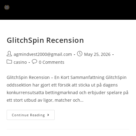
GlitchSpin Recension
agmindvest2000@gmail.com
May 25, 2026
casino
0 Comments
GlitchSpin Recension – En Kort Sammanfattning GlitchSpin
oddssektion har gjort ett försök att sticka ut på dagens
konkurrensutsatta bettingmarknad och erbjuder spelare på
ett stort utbud av ligor, matcher och…
Continue Reading