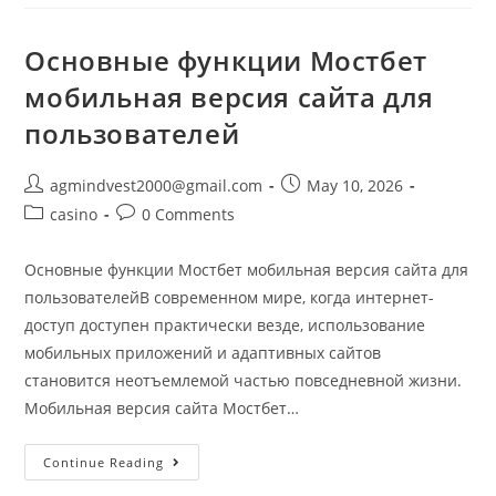
Основные функции Мостбет
мобильная версия сайта для
пользователей
agmindvest2000@gmail.com
May 10, 2026
casino
0 Comments
Основные функции Мостбет мобильная версия сайта для
пользователейВ современном мире, когда интернет-
доступ доступен практически везде, использование
мобильных приложений и адаптивных сайтов
становится неотъемлемой частью повседневной жизни.
Мобильная версия сайта Мостбет…
Continue Reading