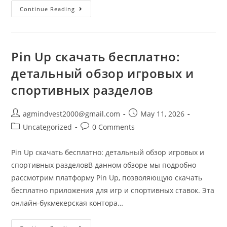
Continue Reading
Pin Up скачать бесплатно:
детальный обзор игровых и
спортивных разделов
agmindvest2000@gmail.com
May 11, 2026
Uncategorized
0 Comments
Pin Up скачать бесплатно: детальный обзор игровых и
спортивных разделовВ данном обзоре мы подробно
рассмотрим платформу Pin Up, позволяющую скачать
бесплатно приложения для игр и спортивных ставок. Эта
онлайн-букмекерская контора…