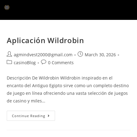
Aplicación Wildrobin
agmindvest2000@gmail.com
March 30, 2026
casinoBlog
0 Comments
Descripción De Wildrobin Wildrobin inspirado en el
encanto del Antiguo Egipto sirve como un completo destino
de juego en línea ofreciendo una vasta selección de juegos
de casino y miles…
Continue Reading