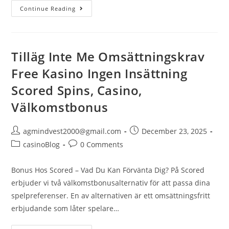
Continue Reading
Tilläg Inte Me Omsättningskrav
Free Kasino Ingen Insättning
Scored Spins, Casino,
Välkomstbonus
agmindvest2000@gmail.com
December 23, 2025
casinoBlog
0 Comments
Bonus Hos Scored – Vad Du Kan Förvänta Dig? På Scored
erbjuder vi två välkomstbonusalternativ för att passa dina
spelpreferenser. En av alternativen är ett omsättningsfritt
erbjudande som låter spelare…