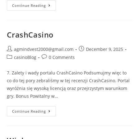
Continue Reading
CrashCasino
agmindvest2000@gmail.com
December 9, 2025
casinoBlog
0 Comments
7. Zalety i wady portalu CrashCasino Podsumujmy więc to
co do tej pory zebraliśmy w tej recenzji CrashCasino. Portal
wyróżnia się wysoką licencją oraz przejrzystym warunkom
gry. Bonus Powitalny w…
Continue Reading