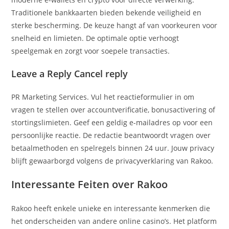
Traditionele bankkaarten bieden bekende veiligheid en
sterke bescherming. De keuze hangt af van voorkeuren voor
snelheid en limieten. De optimale optie verhoogt
speelgemak en zorgt voor soepele transacties.
Leave a Reply Cancel reply
PR Marketing Services. Vul het reactieformulier in om
vragen te stellen over accountverificatie, bonusactivering of
stortingslimieten. Geef een geldig e-mailadres op voor een
persoonlijke reactie. De redactie beantwoordt vragen over
betaalmethoden en spelregels binnen 24 uur. Jouw privacy
blijft gewaarborgd volgens de privacyverklaring van Rakoo.
Interessante Feiten over Rakoo
Rakoo heeft enkele unieke en interessante kenmerken die
het onderscheiden van andere online casino’s. Het platform