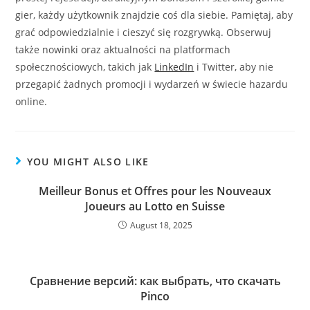
gier, każdy użytkownik znajdzie coś dla siebie. Pamiętaj, aby
grać odpowiedzialnie i cieszyć się rozgrywką. Obserwuj
także nowinki oraz aktualności na platformach
społecznościowych, takich jak
LinkedIn
i Twitter, aby nie
przegapić żadnych promocji i wydarzeń w świecie hazardu
online.
YOU MIGHT ALSO LIKE
Meilleur Bonus et Offres pour les Nouveaux
Joueurs au Lotto en Suisse
August 18, 2025
Сравнение версий: как выбрать, что скачать
Pinco