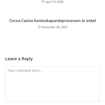
April 19, 2026
Cocoa Casino kontoskapandeprocessen är enkel
December 28, 2025
Leave a Reply