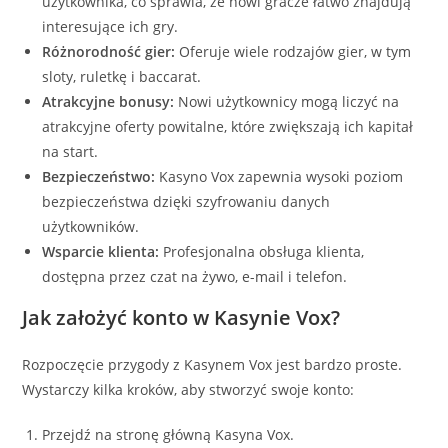
użytkownika, co sprawia, że nowi gracze łatwo znajdują
interesujące ich gry.
Różnorodność gier:
Oferuje wiele rodzajów gier, w tym
sloty, ruletkę i baccarat.
Atrakcyjne bonusy:
Nowi użytkownicy mogą liczyć na
atrakcyjne oferty powitalne, które zwiększają ich kapitał
na start.
Bezpieczeństwo:
Kasyno Vox zapewnia wysoki poziom
bezpieczeństwa dzięki szyfrowaniu danych
użytkowników.
Wsparcie klienta:
Profesjonalna obsługa klienta,
dostępna przez czat na żywo, e-mail i telefon.
Jak założyć konto w Kasynie Vox?
Rozpoczęcie przygody z Kasynem Vox jest bardzo proste.
Wystarczy kilka kroków, aby stworzyć swoje konto:
Przejdź na stronę główną Kasyna Vox.