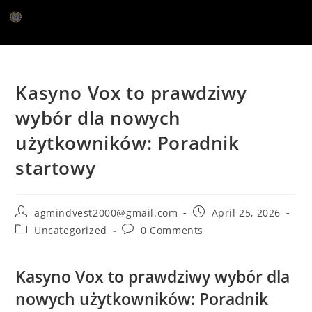
Kasyno Vox to prawdziwy
wybór dla nowych
użytkowników: Poradnik
startowy
agmindvest2000@gmail.com
April 25, 2026
Uncategorized
0 Comments
Kasyno Vox to prawdziwy wybór dla
nowych użytkowników: Poradnik