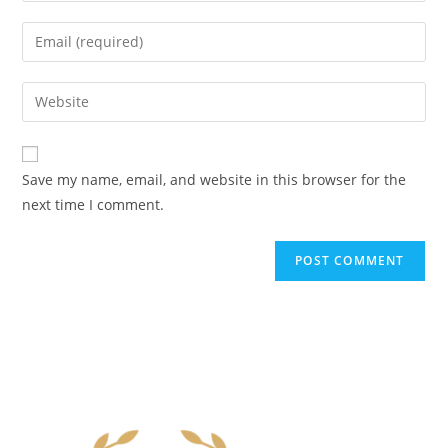
Save my name, email, and website in this browser for the
next time I comment.