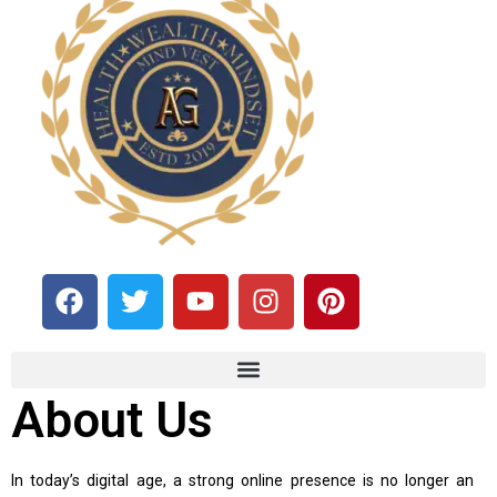
About Us
In today’s digital age, a strong online presence is no longer an