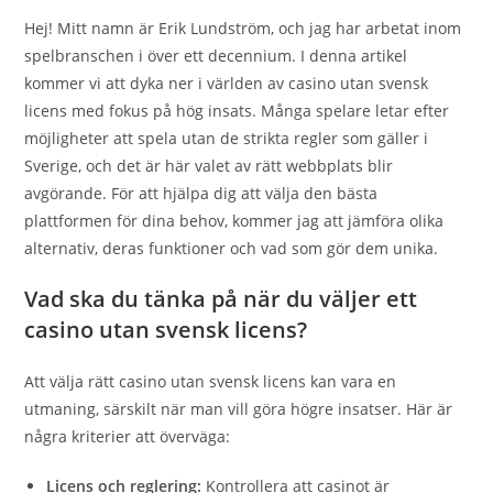
Hej! Mitt namn är Erik Lundström, och jag har arbetat inom
spelbranschen i över ett decennium. I denna artikel
kommer vi att dyka ner i världen av casino utan svensk
licens med fokus på hög insats. Många spelare letar efter
möjligheter att spela utan de strikta regler som gäller i
Sverige, och det är här valet av rätt webbplats blir
avgörande. För att hjälpa dig att välja den bästa
plattformen för dina behov, kommer jag att jämföra olika
alternativ, deras funktioner och vad som gör dem unika.
Vad ska du tänka på när du väljer ett
casino utan svensk licens?
Att välja rätt casino utan svensk licens kan vara en
utmaning, särskilt när man vill göra högre insatser. Här är
några kriterier att överväga:
Licens och reglering:
Kontrollera att casinot är