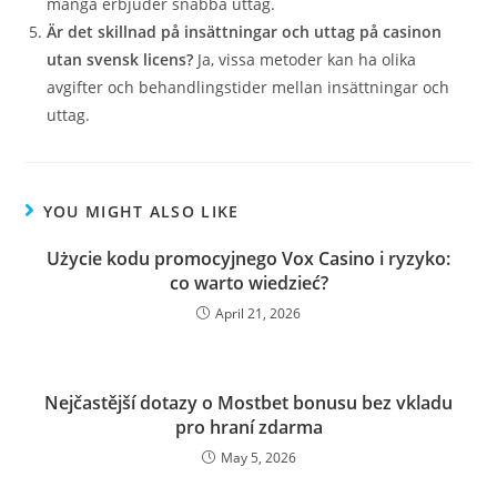
många erbjuder snabba uttag.
Är det skillnad på insättningar och uttag på casinon
utan svensk licens?
Ja, vissa metoder kan ha olika
avgifter och behandlingstider mellan insättningar och
uttag.
YOU MIGHT ALSO LIKE
Użycie kodu promocyjnego Vox Casino i ryzyko:
co warto wiedzieć?
April 21, 2026
Nejčastější dotazy o Mostbet bonusu bez vkladu
pro hraní zdarma
May 5, 2026