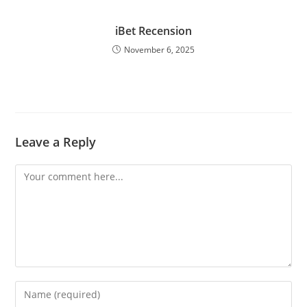
iBet Recension
November 6, 2025
Leave a Reply