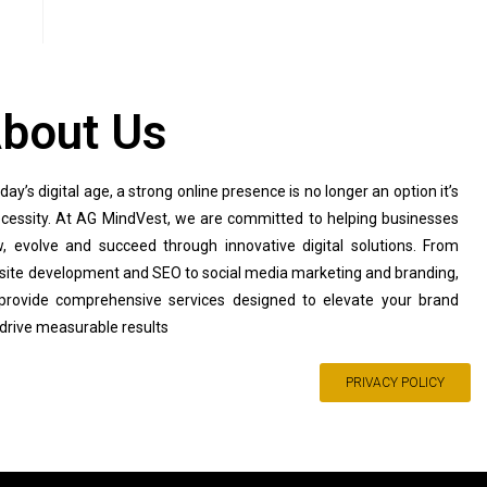
bout Us
oday’s digital age, a strong online presence is no longer an option it’s
cessity. At AG MindVest, we are committed to helping businesses
, evolve and succeed through innovative digital solutions. From
ite development and SEO to social media marketing and branding,
provide comprehensive services designed to elevate your brand
drive measurable results
PRIVACY POLICY