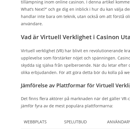
tillämpning inom online casinon. I denna artikel kommer
What’s Next?” och ge dig en inblick i hur du kan välja 
handlar inte bara om teknik, utan också om att förstå o
användare.
Vad är Virtuell Verklighet i Casinon U
Virtuell verklighet (VR) har blivit en revolutionerande 
upplevelse som förstärker nöjet och spänningen. Casinon
skydda sig själva från spelberoende. När du letar efter 
olika erbjudanden. För att göra detta bör du kolla på 
Jämförelse av Plattformar för Virtuell Verk
Det finns flera aktörer på marknaden när det gäller VR
jämför fyra av de mest populära plattformarna:
WEBBPLATS
SPELUTBUD
ANVÄNDAR