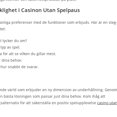
rklighet i Casinon Utan Spelpaus
sonliga preferenser med de funktioner som erbjuds. Här är en steg
tet:
el tycker du om?
typ av spel.
för att se vilken du gillar mest.
ar dina behov.
 hur snabbt de svarar.
nnande värld som erbjuder en ny dimension av underhållning. Geno
en bästa lösningen som passar just dina behov. Kom ihåg att
alternativ för att säkerställa en positiv spelupplevelse
casino uta