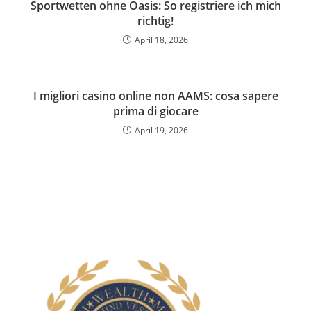
Sportwetten ohne Oasis: So registriere ich mich
richtig!
April 18, 2026
I migliori casino online non AAMS: cosa sapere
prima di giocare
April 19, 2026