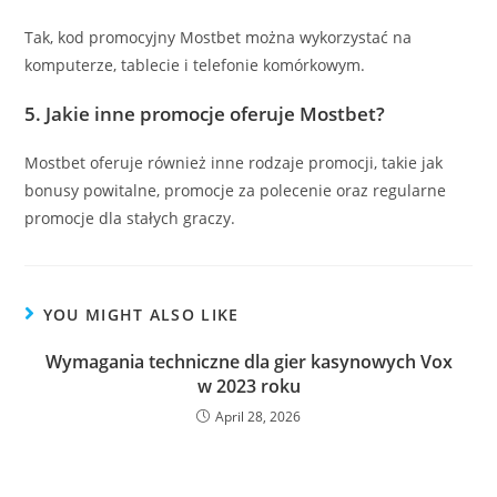
Tak, kod promocyjny Mostbet można wykorzystać na
komputerze, tablecie i telefonie komórkowym.
5. Jakie inne promocje oferuje Mostbet?
Mostbet oferuje również inne rodzaje promocji, takie jak
bonusy powitalne, promocje za polecenie oraz regularne
promocje dla stałych graczy.
YOU MIGHT ALSO LIKE
Wymagania techniczne dla gier kasynowych Vox
w 2023 roku
April 28, 2026