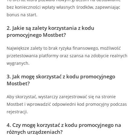
bez konieczności wpłaty własnych środków, zapewniając
bonus na start.
2. Jakie są zalety korzystania z kodu
promocyjnego Mostbet?
Największe zalety to brak ryzyka finansowego, możliwość
przetestowania platformy oraz szansa na zdobycie realnych
wygranych.
3. Jak mogę skorzystać z kodu promocyjnego
Mostbet?
Aby skorzystać, wystarczy zarejestrować się na stronie
Mostbet i wprowadzić odpowiedni kod promocyjny podczas
rejestracji.
4. Czy mogę korzystać z kodu promocyjnego na
różnych urządzeniach?