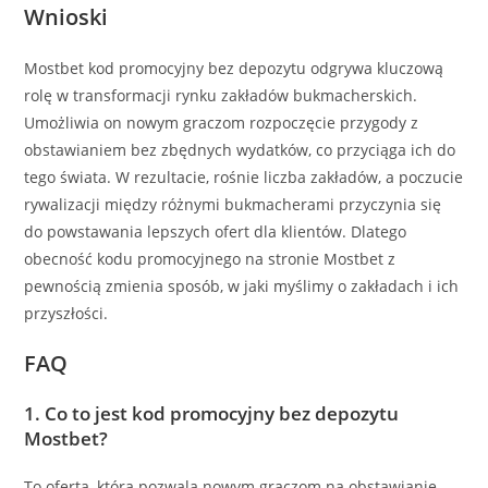
Wnioski
Mostbet kod promocyjny bez depozytu odgrywa kluczową
rolę w transformacji rynku zakładów bukmacherskich.
Umożliwia on nowym graczom rozpoczęcie przygody z
obstawianiem bez zbędnych wydatków, co przyciąga ich do
tego świata. W rezultacie, rośnie liczba zakładów, a poczucie
rywalizacji między różnymi bukmacherami przyczynia się
do powstawania lepszych ofert dla klientów. Dlatego
obecność kodu promocyjnego na stronie Mostbet z
pewnością zmienia sposób, w jaki myślimy o zakładach i ich
przyszłości.
FAQ
1. Co to jest kod promocyjny bez depozytu
Mostbet?
To oferta, która pozwala nowym graczom na obstawianie