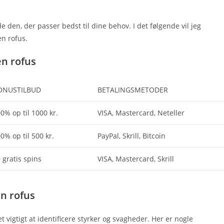
de den, der passer bedst til dine behov. I det følgende vil jeg
n rofus.
n rofus
ONUSTILBUD
BETALINGSMETODER
0% op til 1000 kr.
VISA, Mastercard, Neteller
0% op til 500 kr.
PayPal, Skrill, Bitcoin
 gratis spins
VISA, Mastercard, Skrill
n rofus
 vigtigt at identificere styrker og svagheder. Her er nogle