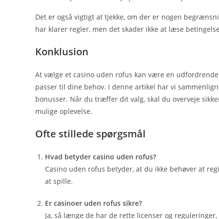
Det er også vigtigt at tjekke, om der er nogen begrænsni
har klarer regler, men det skader ikke at læse betingel
Konklusion
At vælge et casino uden rofus kan være en udfordrende
passer til dine behov. I denne artikel har vi sammenlignet
bonusser. Når du træffer dit valg, skal du overveje sik
mulige oplevelse.
Ofte stillede spørgsmål
Hvad betyder casino uden rofus?
Casino uden rofus betyder, at du ikke behøver at regi
at spille.
Er casinoer uden rofus sikre?
Ja, så længe de har de rette licenser og reguleringer, 