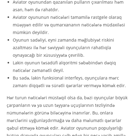
Aviator oyunundan qazanılan pulların çıxarılması həm
asan, həm də rahatdır.
Aviator oyununun nəticələri tamamilə rastgele olaraq
müəyyən edilir və qumarxananın nəticələrə müdaxiləsi
mümkün deyildir.
Oyunun sadəliyi, eyni zamanda məğlubiyət riskini
azaltması ilə hər səviyyəli oyunçuların rahatlıqla
oynayacağı bir xüsusiyyətə çevrilib.
Lakin oyunun təsadüfi alqoritmi səbəbindən dəqiq
nəticələr zəmanətli deyil.
Bu sadə, lakin funksional interfeys, oyunçulara mərc
zamanı diqqətli və sürətli qərarlar verməyə kömək edir.
Hər turun nəticələri müstəqil olsa da, bəzi oyunçular böyük
çarpanların və ya uzun təyyarə uçuşlarının tezliyində
nümunələrin görünə biləcəyinə inanırlar. Bu, onlara
mərclərini uyğunlaşdırmağa və daha məlumatlı qərarlar
qəbul etməyə kömək edir. Aviator oyununun populyarlığı
bütün dünyada oyunçuları cəlb edən bir neçə vacib amillə