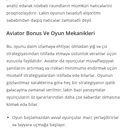
analiz edərək növbəti raundların mümkün nəticələrini
proqnozlaşdırır. Lakin oyunun təsadüfi alqoritmi
səbəbindən dəqiq nəticələr zəmanətli deyil.
Aviator Bonus Ve Oyun Mekanikleri
Bu, oyunu daim izləməyə ehtiyac olmadan yığ və çıx
strategiyasından istifadə etməyə üstünlük verənlər üçün
xüsusilə faydalıdır. Aviator-da oyunçular müvəffəqiyyət
şanslarını artırmaq və riskləri minimuma endirmək üçün
müxtəlif strategiyalardan istifadə edə bilərlər. Oyunun
gözlənilməz xarakterinə görə heç bir strategiyanın qalib
gələcəyinə zəmanət verilmir, lakin bəzi yanaşmalar
oyunçuların öz qərarlarından daha çox xəbərdar olmasına
kömək edə bilər.
Oyun başlamazdan əvvəl oyunçular mərc yerləşdirirlər
və təyyarə uçmağa başlayır.