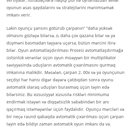
versiyalar, istifadəçilərə həqiqi pul ilə oynamazdan əvvəl
oyunun əsas qaydalarını və stratejilərini mənimsəmək
imkanı verir.
Lakin oyunçu şansını götürüb çarpanın” “daha yüksək
olmasını gözləyə bilərsə, o, daha çox qazana bilər və ya
düyməni basmadan təyyarə uçarsa, bütün mərcini itirə
bilər. Oyun avtomatlaşdırılması Prosesi avtomatlaşdırmağa
üstünlük verənlər üçün oyun müəyyən bir multiplikator
səviyyəsində uduşların avtomatik çıxarılmasını qurmaq
imkanına malikdir. Məsələn, çarpan 2. 00x və ya oyunçunun
seçdiyi hər hansı digər dəyərə çatdıqdan sonra oyunu
avtomatik olaraq uduşları buraxmaq üçün təyin edə
bilərsiniz. Bu xüsusiyyət xüsusilə riskləri minimuma
endirmək istəyən və diqqətsizlik səbəbindən bir anı
qaçırmaq istəməyənlər üçün faydalıdır. Oyunçu mərcləri və
bir neçə raund qabaqda avtomatik çıxarılması üçün çarpan
təyin edə bildiyi zaman avtomatik oyun imkanı da va.