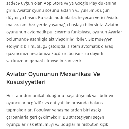
sadəcə uyğun olan App Store və ya Google Play dükanına
girin, Aviator oyunu sözünü axtarın və yükləmək üçün
düyməyə basın. Bu sadə addımlarla, heyecan verici Aviator
macərasını hər yerdə yaşamağa başlaya bilərsiniz. Aviator
oyununun avtomatik pul çıxarma funksiyası, oyunun Ayarlar
bölümündə asanlıqla aktivləşdirilə” “bilər. Siz müəyyən
etdiyiniz bir məbləğə çatdıqda, sistem avtomatik olaraq
qazancınızı hesabınıza köçürür, bu isə sizə dəyərli
vaxtınızdan qənaət etməyə imkan verir.
Aviator Oyununun Mexanikası Və
Xüsusiyyətləri
Hər raundun unikal olduğunu başa düşmək vacibdir və
oyunçular acgözlük və ehtiyatlılıq arasında balans
tapmalıdırlar. Populyar yanaşmalardan biri aşağı
çarpanlarla geri çəkilməkdir. Bu strategiyanı seçən
oyunçular risk etməməyi və uduşlarını nisbətən kiçik