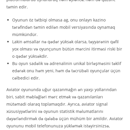
təmin edir.
Oyunun öz tətbiqi olmasa ag, onu onlayn kazino
tərəfindən təmin edilən mobil versiyasında oynamaq
mümkündür.
Lakin əmsallar nə qədər yüksək olarsa, təyyarənin qəfil
yox olması və oyunçunun bütün mərcini itirməsi riski bir
o qədər yüksəkdir.
Bu oyun sadəlik və adrenalinin unikal birləşməsini təklif
edərək onu həm yeni, həm də təcrübəli oyunçular üçün
cəlbedici edir.
Aviator oyununda uğur qazanmağın ən yaxşı yollarından
biri, sabit məbləğləri mərc etmək və qazanılanları
mütəmadi olaraq toplamaqdır. Ayrıca, aviator signal
xüsusiyyətlərini və oyunun statistik məlumatlarını
dəyərləndirmək də qələbə üçün mühüm bir amildir. Aviator
oyununu mobil telefonunuza yükləmək istəyirsinizsə,