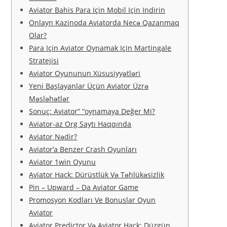
Aviator Bahis Para Için Mobil Için Indirin
Onlayn Kazinoda Aviatorda Necə Qazanmaq
Olar?
Para Için Aviator Oynamak Için Martingale
Stratejisi
Aviator Oyununun Xüsusiyyətləri
Yeni Başlayanlar Üçün Aviator Üzrə
Məsləhətlər
Sonuç: Aviator” “oynamaya Değer Mi?
Aviator-az Org Saytı Haqqında
Aviator Nədir?
Aviator’a Benzer Crash Oyunları
Aviator 1win Oyunu
Aviator Hack: Dürüstlük Və Təhlükəsizlik
Pin – Upward – Da Aviator Game
Promosyon Kodları Ve Bonuslar Oyun
Aviator
Aviator Predictor Və Aviator Hack: Düzgün