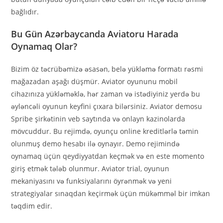
bağlıdır.
Bu Gün Azərbaycanda Aviatoru Harada
Oynamaq Olar?
Bizim öz təcrübəmizə əsasən, belə yükləmə formatı rəsmi
mağazadan aşağı düşmür. Aviator oyununu mobil
cihazınıza yükləməklə, hər zaman və istədiyiniz yerdə bu
əyləncəli oyunun keyfini çıxara bilərsiniz. Aviator demosu
Spribe şirkətinin veb saytında və onlayn kazinolarda
mövcuddur. Bu rejimdə, oyunçu online kreditlərlə təmin
olunmuş demo hesabı ilə oynayır. Demo rejimində
oynamaq üçün qeydiyyatdan keçmək və en este momento
giriş etmək tələb olunmur. Aviator trial, oyunun
mekaniyasını və funksiyalarını öyrənmək və yeni
strategiyalar sınaqdan keçirmək üçün mükəmməl bir imkan
təqdim edir.